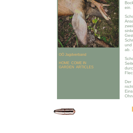
Bock
ein.
Scho
Ansc
zwei
sink
Gest
Schr
und
ab. 
OÖ Jagdverband
Scho
HOME
COME IN
Seit
GARDEN
ARTICLES
durc
Flec
Der 
nich
Eins
Ohne