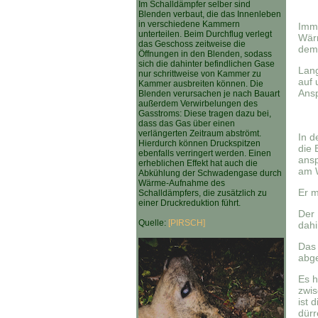
Im Schalldämpfer selber sind
Blenden verbaut, die das Innenleben
in verschiedene Kammern
Imm
unterteilen. Beim Durchflug verlegt
Wärm
das Geschoss zeitweise die
dem 
Öffnungen in den Blenden, sodass
sich die dahinter befindlichen Gase
Lang
nur schrittweise von Kammer zu
auf 
Kammer ausbreiten können. Die
Ansp
Blenden verursachen je nach Bauart
außerdem Verwirbelungen des
Gasstroms: Diese tragen dazu bei,
dass das Gas über einen
verlängerten Zeitraum abströmt.
In d
Hierdurch können Druckspitzen
die 
ebenfalls verringert werden. Einen
ansp
erheblichen Effekt hat auch die
am W
Abkühlung der Schwadengase durch
Wärme-Aufnahme des
Er m
Schalldämpfers, die zusätzlich zu
einer Druckreduktion führt.
Der 
Quelle:
[PIRSCH]
dahi
Das 
abg
Es h
zwi
ist 
dürr