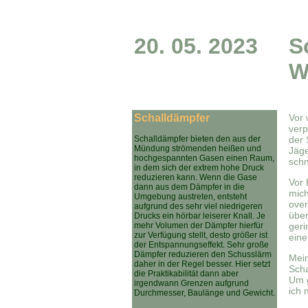
20. 05. 2023
S
W
Schalldämpfer
Vor
verp
Schalldämpfer bieten den aus der
der 
Mündung strömenden heißen und
Jäge
hochgespannten Gasen einen Raum,
schn
in dem sich der extrem hohe Druck
reduzieren kann. Wenn die Gase
Vor 
dann aus dem Dämpfer in die
mich
Umgebung austreten, entsteht
over
aufgrund des sehr viel niedrigeren
über
Drucks ein hörbar leiserer Knall. Je
mehr Volumen der Dämpfer hierfür
geri
zur Verfügung stellt, desto größer ist
eine
der Entspannungseffekt. Sehr große
Dämpfer reduzieren den Schusslärm
Mein
daher in der Regel besser. Hier setzt
Scha
die Praktikabilität dann aber
Um g
irgendwann Grenzen aufgrund
ich 
Durchmesser, Baulänge und Gewicht.