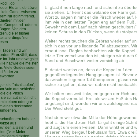
kodil, ob
E. glast ihnen lange nach und scheint zu überl
der Elefant, ob Löwe
- kein Game zwischen
sie ziehen. Er kennt das Gelände der Farm gut
m Nil ist ihm fremd.
Wort zu sagen nimmt er die Pirsch wieder auf. I
chießen mit der
ihm wie in den letzten Tagen eng auf dem Fuß,
em Compound- oder mit
Gewehr mit dem Lauf nach hinten geschultert ("i
Bogen. Von den
keinen Schuss in den Rücken, wenn du stolperst
en, die er bisher
ei allerdings "nur
Weiter rechts tauchen die Zebras wieder auf u
wesen.
sich in das vor uns liegende Tal abzusetzen. Wi
i Tagen sind wir
erneut inne. Reglos beobachten wir die Koppel.
orden. Er erzählt, dass
letzte Tier verschwunden ist, steigen wir durch G
 im Jahr unterwegs ist
Sand und Buschwerk weiter vorsichtig ab.
lie hat wie die meisten
n. Viele Guides seien
E. deutet wortlos an, dass die Koppel auf den
d / oder zu
gegenüberliegenden Hang gezogen ist. Bevor w
geworden.
dazwischen liegende Tal überqueren, glasen wi
sicher zu gehen, dass wir dabei nicht beobacht
ger, die "nicht laufen",
om Auto aus schießen
 die die Pirsch
Wir halten uns weit links, entgegen der Richtung
sie zu laut sind, nicht
die Koppel vermutet. Erst als wir am Fuß des 
hm bleiben oder gar
angelangt sind, wenden wir uns aufsteigend nac
um einen deckenden
Der Wind steht gut.
 umgehen.
Nachdem wir etwa die Mitte der Höhe gewonne
Buschmännern habe er
hebt E. die Hand zum Halt. Er geht einige Schri
Doktor aus
und äugt um einen Felsen. Dann winkt er und w
uf den ältesten und
ten ("vier Meter
unseren Weg bergauf behutsam fort. Etwa drei
 mit dem dicksten