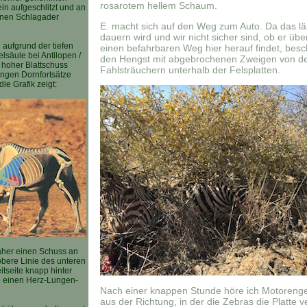
rosarotem hellem Schaum.
n aufgeschlitzt und an
enen Schlagader
E. macht sich auf den Weg zum Auto. Da das l
dauern wird und wir nicht sicher sind, ob er üb
n aufgrund der tiefen
einen befahrbaren Weg hier herauf findet, besc
lsäule bei Antilopen /
den Hengst mit abgebrochenen Zweigen von d
n hoher Blattschuss
Fahlsträuchern unterhalb der Felsplatten.
langen Dornfortsätze
die Grafik zeigt:
aher einen Schuss an
bere Linie des unteren
eitseite knapp hinter
o einen Herz-Lungen-
Nach einer knappen Stunde höre ich Motoreng
aus der Richtung, in der die Zebras die Platte v