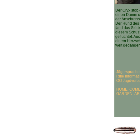
Der Oryx stob
einen Damm un
der Anschussst
Der Hund des F
fand das Stück
diesem Schuss
geflüchtet. Au
einem Herzschu
weit gegangen
Jägersprache
Rifle Informa
OÖ Jagdverb
HOME
COME
GARDEN
AR