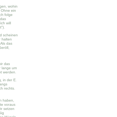
egen, wohin
. Ohne ein
ch folge
 das
ch will
").
nd scheinen
r halten
 Als das
eröll,
ir das
r lange um
et werden.
, in der E.
Hangs
h rechts.
n haben,
tte voraus
ir setzen
ßig