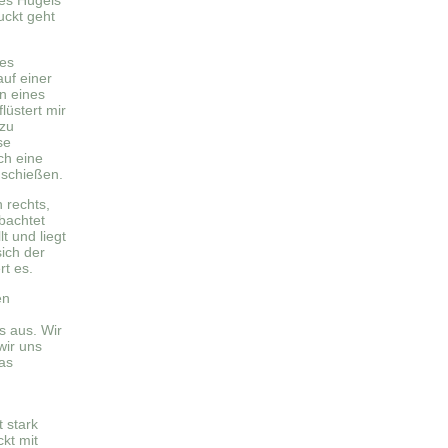
des Hügels
uckt geht
des
uf einer
n eines
lüstert mir
 zu
se
ch eine
 schießen.
 rechts,
obachtet
t und liegt
sich der
t es.
en
s aus. Wir
wir uns
as
 stark
kt mit