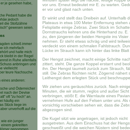
Minuten später liegt die nackte, felsige Kuppe 
 er je gesehen habe,
vor uns. Erneut bedeutet mir E. zu warten. Ged
er vor und glast nach unten.
he Pedant habe die
Er winkt und stellt das Dreibein auf. Unterhalb 
phäe jedoch
Plateaus in etwa 100 Meter Entfernung stehen a
eil die Stoßzähne
Felsplatte einige Zebras. Zwei Stück im Schatte
risch" gewesen seien.
Dornstrauchs kehren uns die Hinterhand zu. E. f
uss
zu, den jüngeren der beiden Hengste ins Visier
nehmen. Er steht etwas schräg und wird teilwei
jagden schieß immer
verdeckt von einem schmalen Fahlstrauch. Dur
abe ich mehrfach
Lücke im Strauch kann ich hinter das linke Blatt
ehört und halte mich
ck bleibt in der Regel
Der Hengst zeichnet, macht einige Schritte nach
annst in Ruhe allenfalls
zittert, steht. Die ganze Koppel erstarrt und be
 Schuss anbringen und
e vielleicht
ihn. Der Hengst taumelt zurück zum Strauch, fäll
aber teure Nachsuche.
still. Die Zebras flüchten nicht. Zögernd nähert 
Leithengst dem erlegten Stück und beschnupper
h eines anderen:
Wir ziehen uns geräuschlos zurück. Nach einig
tsche und Österreicher
Minuten, die wir stumm, reglos und außer Sicht
gel nach der Devise
verbringen, stößt E. die Warnlaute eines Pavian
att" oft "zu hoch" an.
vernehmen Hufe auf den Felsen unter uns. Als 
ei häufig ein
as Stück liege im
vorsichtig vorschieben sehen wir, dass die Zebr
ber unverhofft auf die
abgezogen sind.
Die Kugel sitzt wie angetragen, ist jedoch nicht
, wie ein junger
ausgetreten. Aus dem Einschuss hat der Hengst
 einem gekrellten
geschweißt und die weichen Nüstern sind bedec
e Hörner genommen