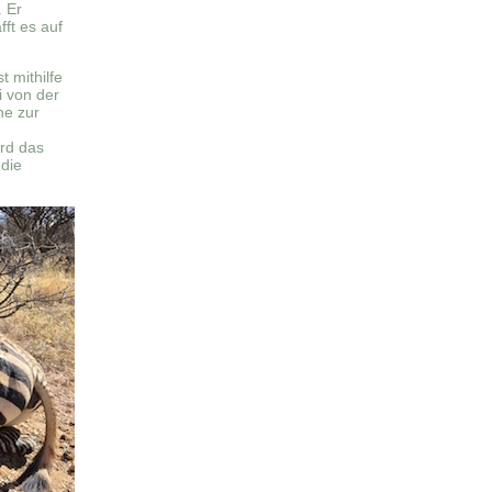
 Er
ft es auf
 mithilfe
i von der
he zur
rd das
die