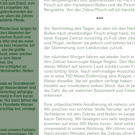
Am langwierigsten und spannendsten für mich 
n bis zum Eland, vom
Pirsch auf den Hartebeest-Bullen und die Pirsc
um Leoparden. Als
Bergzebra. Von der Zebra-Pirsch will ich bericht
ngskonkurrenten der
vor allem die Zebras
***
wilderte Pferde.
Am Nachmittag des Tages, an dem ich den Har
 Rinderzaun sorgen für
sches Abweiden der
Bullen nach dreistündiger Pirsch erlegt habe, fo
wischen Busch und
einer Koppel Zebras vorsichtig zu Fuß über zwe
s Wild sind die meist
und Hügel, verlieren sie jedoch und kehren bei
e kein Hindernis. Ich
der Dämmerung zum Landcruiser zurück.
 wie die größte
Eland, einen solchen
Am nächsten Morgen fahren wir wieder hoch in 
us dem Stand
den Zebras bevorzugte felsige Region. Den Be
hat. Die
dieser Wildart auf seinem Land schätzt unser F
ne schlüpfen an
nterminierten Stellen
rund fünfzig Stück. Nach mehrmaliger Ausscha
wir in etwa 700 Meter Entfernung eine Koppel, 
Weise dieselbe, die wir gestern verfolgt haben.
knapp an Grundwasser.
besteht aus mindestens sieben Stück, das ist je
ge Wasserstellen sind
die Zahl, die wir zwischen Buschwerk und Fels
ederschlag abhängig.
erkennen.
meist in Form kurzer,
ter. Nur dann führen die
Eine unbeobachtete Annäherung ist nahezu unm
n Flussbette Wasser.
erschlag aus, versiegt
Wir pirschen von erhöhter Stelle herunter auf gl
Sichtebene mit den Zebras und finden im karg
kaum Deckung. Wir bewegen uns sehr langsam
kommen auf etwa 300 Meter heran. Jetzt sieht e
unverwandt in unsere Richtung. Wir rühren uns 
reund unseres Farmers
Nach einigen Minuten ziehen die Zebras ohne E
hren Berufsjäger. Ob