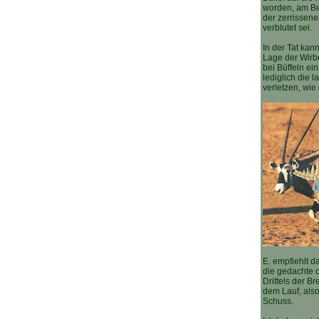
worden, am Bei
der zerrissen
verblutet sei.
In der Tat kan
Lage der Wirbe
bei Büffeln ei
lediglich die 
verletzen, wie 
E. empfiehlt d
die gedachte o
Drittels der Br
dem Lauf, als
Schuss.