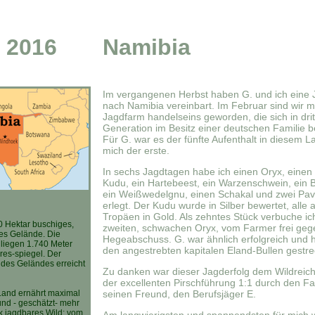
. 2016
Namibia
Im vergangenen Herbst haben G. und ich eine 
nach Namibia vereinbart. Im Februar sind wir mi
Jagdfarm handelseins geworden, die sich in drit
Generation im Besitz einer deutschen Familie be
Für G. war es der fünfte Aufenthalt in diesem La
mich der erste.
In sechs Jagdtagen habe ich einen Oryx, eine
Kudu, ein Hartebeest, ein Warzenschwein, ein 
ein Weißwedelgnu, einen Schakal und zwei Pav
erlegt. Der Kudu wurde in Silber bewertet, alle
Tropäen in Gold. Als zehntes Stück verbuche ic
0 Hektar buschiges,
zweiten, schwachen Oryx, vom Farmer frei geg
ges Gelände. Die
Hegeabschuss. G. war ähnlich erfolgreich und h
iegen 1.740 Meter
den angestrebten kapitalen Eland-Bullen gestre
es-spiegel. Der
 des Geländes erreicht
Zu danken war dieser Jagderfolg dem Wildreic
der excellenten Pirschführung 1:1 durch den F
Land ernährt maximal
seinen Freund, den Berufsjäger E.
nd - geschätzt- mehr
k jagdbares Wild: vom