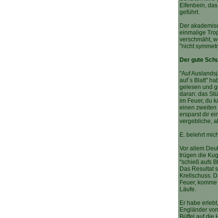
Elfenbein, das
geführt.
Der akademisc
einmalige Tro
verschmäht, w
"nicht symmet
Der gute Sch
"Auf Auslands
auf´s Blatt" h
gelesen und g
daran: das Stü
im Feuer, du k
einen zweiten
ersparst dir ein
vergebliche, 
E. belehrt mic
Vor allem Deu
trügen die Ku
"schieß aufs Bl
Das Resultat s
Krellschuss. D
Feuer, komme a
Läufe.
Er habe erlebt
Engländer von
Büffel auf di