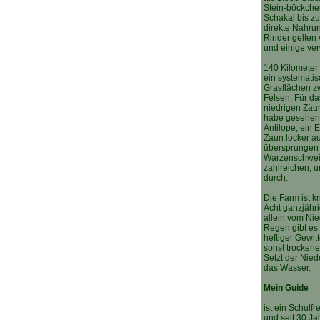
Stein-böckche
Schakal bis z
direkte Nahru
Rinder gelten 
und einige ver
140 Kilometer
ein systemati
Grasflächen z
Felsen. Für da
niedrigen Zäun
habe gesehen,
Antilope, ein 
Zaun locker a
übersprungen 
Warzenschwei
zahlreichen, u
durch.
Die Farm ist 
Acht ganzjähri
allein vom Ni
Regen gibt es 
heftiger Gewit
sonst trockene
Setzt der Nied
das Wasser.
Mein Guide
ist ein Schulf
und seit 30 Ja