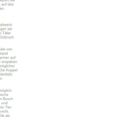
waren die
h auf das
en.
tebeest-
lgen wir
i Täler
 Einbruch
die von
stand
armer auf
u erspähen
möglicher
 Die Koppel
denfalls
en
öglich.
eiche
en Busch
 und
in Tier
nicht.
ile ab.