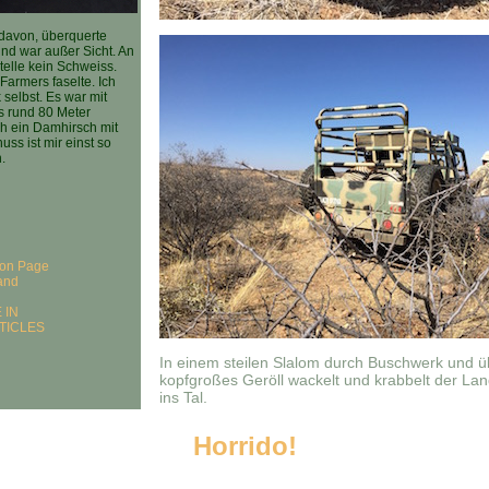
 davon, überquerte
d war außer Sicht. An
elle kein Schweiss.
armers faselte. Ich
 selbst. Es war mit
 rund 80 Meter
ch ein Damhirsch mit
ss ist mir einst so
.
tion Page
and
 IN
TICLES
In einem steilen Slalom durch Buschwerk und ü
kopfgroßes Geröll wackelt und krabbelt der Lan
ins Tal.
Horrido!