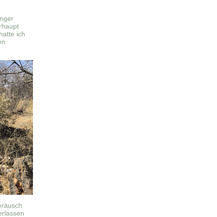
änger
erhaupt
hatte ich
en
eräusch
erlassen