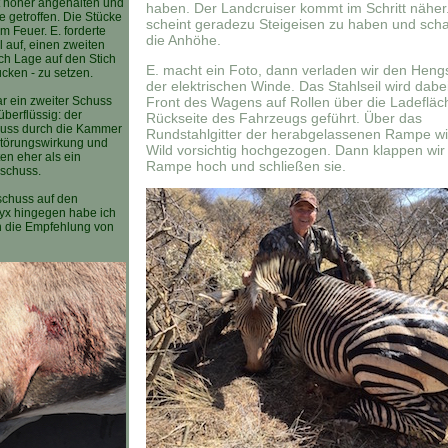
t höher angehalten und
haben. Der Landcruiser kommt im Schritt näher.
e getroffen. Die Stücke
scheint geradezu Steigeisen zu haben und schaf
im Feuer. E. forderte
die Anhöhe.
 auf, einen zweiten
ch Lage auf den Stich
E. macht ein Foto, dann verladen wir den Hengst
cken - zu setzen.
der elektrischen Winde. Das Stahlseil wird dabe
r ein zweiter Schuss
Front des Wagens auf Rollen über die Ladefläc
überflüssig: der
Rückseite des Fahrzeugs geführt. Über das
uss durch die Kammer
Rundstahlgitter der herabgelassenen Rampe wi
störungswirkung und
Wild vorsichtig hochgezogen. Dann klappen wir 
ten eher als ein
Rampe hoch und schließen sie.
schuss.
chuss auf den
x hingegen habe ich
 die Empfehlung von