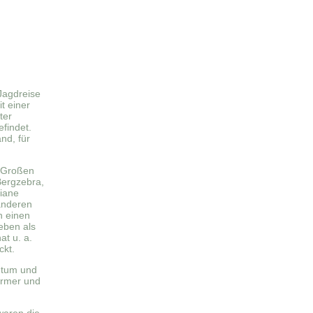
Jagdreise
t einer
ter
findet.
nd, für
n Großen
Bergzebra,
iane
 anderen
h einen
eben als
at u. a.
ckt.
htum und
armer und