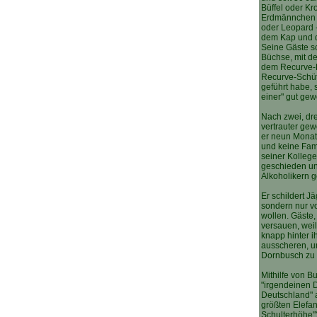
Büffel oder Kro
Erdmännchen o
oder Leopard 
dem Kap und de
Seine Gäste s
Büchse, mit d
dem Recurve-
Recurve-Schütz
geführt habe, s
einer" gut ge
Nach zwei, dre
vertrauter gew
er neun Monate
und keine Fami
seiner Kollege
geschieden un
Alkoholikern 
Er schildert Jä
sondern nur v
wollen. Gäste,
versauen, weil 
knapp hinter i
ausscheren, 
Dornbusch zu
Mithilfe von 
"irgendeinen 
Deutschland" a
größten Elefan
Schulterhöhe")