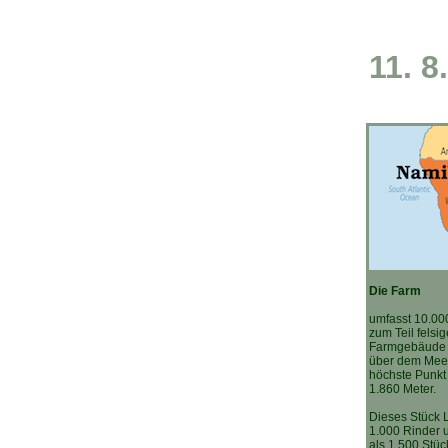
11. 8
Die Farm
umfasst 10.00
zum Teil felsi
Farmgebäude l
über dem Meer
höchste Punkt
1.860 Meter.
Dieses Stück 
1.000 Rinder u
als 1.500 Stüc