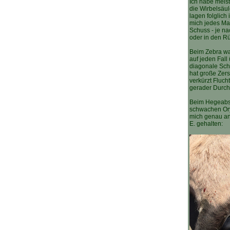
Ich habe meis
die Wirbelsäul
lagen folglich 
mich jedes Mal
Schuss - je na
oder in den Rü
Beim Zebra wa
auf jeden Fall 
diagonale Sch
hat große Zer
verkürzt Fluch
gerader Durch
Beim Hegeabs
schwachen Ory
mich genau an
E. gehalten: