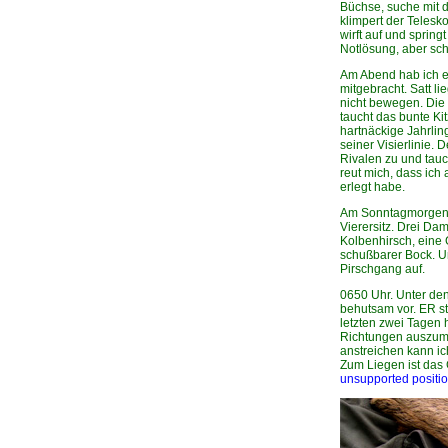
Büchse, suche mit 
klimpert der Telesk
wirft auf und springt
Notlösung, aber schul
Am Abend hab ich e
mitgebracht. Satt li
nicht bewegen. Die 
taucht das bunte Ki
hartnäckige Jahrling
seiner Visierlinie. D
Rivalen zu und tauch
reut mich, dass ich
erlegt habe.
Am Sonntagmorgen e
Vierersitz. Drei Dam
Kolbenhirsch, eine 
schußbarer Bock. U
Pirschgang auf.
0650 Uhr. Unter de
behutsam vor. ER st
letzten zwei Tagen h
Richtungen auszum
anstreichen kann i
Zum Liegen ist das 
unsupported positi