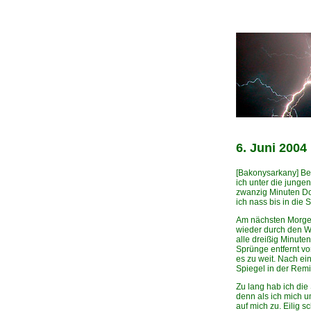
6. Juni 2004
[Bakonysarkany] Be
ich unter die junge
zwanzig Minuten Do
ich nass bis in die S
Am nächsten Morge
wieder durch den We
alle dreißig Minuten
Sprünge entfernt von
es zu weit. Nach ei
Spiegel in der Remi
Zu lang hab ich die
denn als ich mich u
auf mich zu. Eilig s