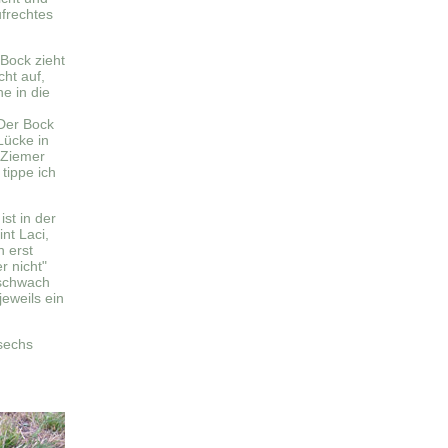
frechtes
 Bock zieht
cht auf,
e in die
Der Bock
Lücke in
 Ziemer
 tippe ich
st in der
nt Laci,
n erst
r nicht"
 schwach
jeweils ein
 sechs