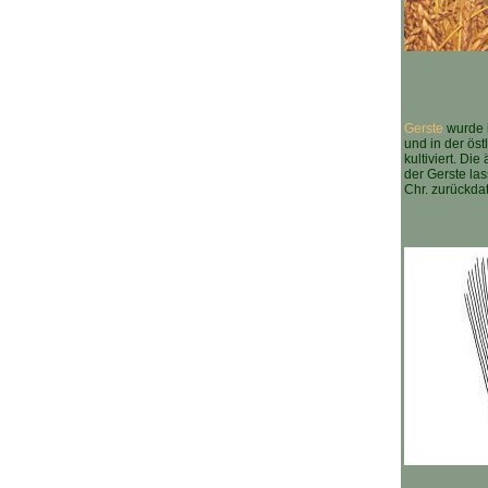
Gerste
wurde 
und in der ös
kultiviert. Di
der Gerste las
Chr. zurückdat