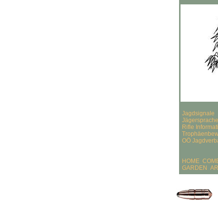
Jagdsignale
Jägersprach
Rifle Informa
Trophäenbew
OÖ Jagdverb
HOME
COME
GARDEN
AR