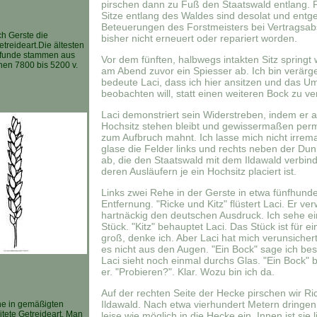
pirschen dann zu Fuß den Staatswald entlang. F
Sitze entlang des Waldes sind desolat und ent
Beteuerungen des Forstmeisters bei Vertragsa
ch Gerste die
bisher nicht erneuert oder repariert worden.
etreideart.Die ältesten
funde stammen aus
Vor dem fünften, halbwegs intakten Sitz springt
hen 7800 bis 5200 v.
am Abend zuvor ein Spiesser ab. Ich bin verärg
bedeute Laci, dass ich hier ansitzen und das U
beobachten will, statt einen weiteren Bock zu v
Laci demonstriert sein Widerstreben, indem er 
Hochsitz stehen bleibt und gewissermaßen per
zum Aufbruch mahnt. Ich lasse mich nicht irre
glase die Felder links und rechts neben der Du
ab, die den Staatswald mit dem Ildawald verbin
deren Ausläufern je ein Hochsitz placiert ist.
Links zwei Rehe in der Gerste in etwa fünfhund
Entfernung. "Ricke und Kitz" flüstert Laci. Er ve
hartnäckig den deutschen Ausdruck. Ich sehe ein
Stück. "Kitz" behauptet Laci. Das Stück ist für ei
groß, denke ich. Aber Laci hat mich verunsichert
es nicht aus den Augen. "Ein Bock" sage ich be
Laci sieht noch einmal durchs Glas. "Ein Bock" b
er. "Probieren?". Klar. Wozu bin ich da.
Auf der rechten Seite der Hecke pirschen wir Ri
Ildawald. Nach etwa vierhundert Metern dringen
ine in gemäßigten
itete Getreideart. Man
leise wie möglich in die Hecke ein. Innen ist sie 