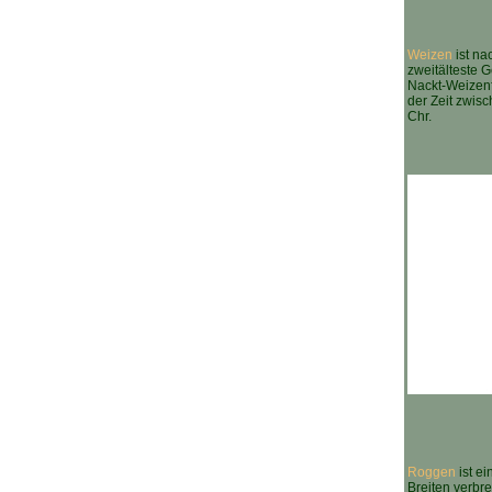
Weizen
ist na
zweitälteste G
Nackt-Weizen
der Zeit zwisc
Chr.
Roggen
ist e
Breiten verbre