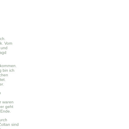
ch.
ck. Vom
t und
Jagd
kommen.
g bin ich
ichen
tet.
er.
n
er waren
ber geht
 Ende.
urch
Zoltan sind