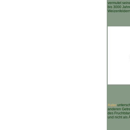
vermutet sein
bis 3000 Jahre
Weizenfeldern
Hafer
untersch
anderen Getre
des Fruchtsta
und nicht als 