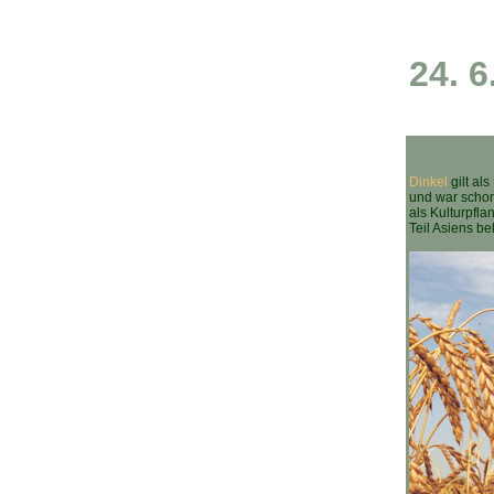
24. 6
Dinkel
gilt al
und war schon
als Kulturpfl
Teil Asiens be