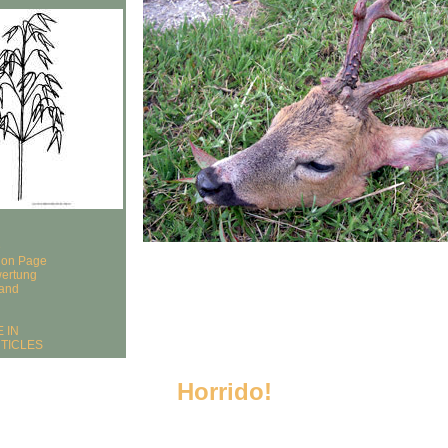
e
tion Page
ertung
and
 IN
TICLES
Horrido!