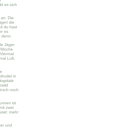
s
t es sich
 an. Die
gert die
nd du hast
er es
, denn:
le Jäger
e Woche
 Viermal
al Luft,
he
drudel in
kapitale
zwild
Pirsch noch
unnen ist
mit zwei
utet: mehr
ser und