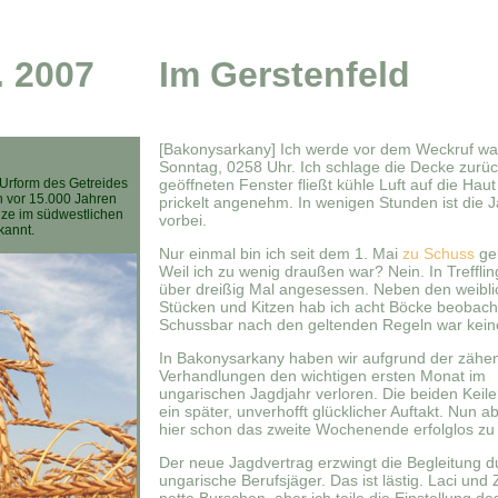
. 2007
Im Gerstenfeld
[Bakonysarkany] Ich werde vor dem Weckruf wa
Sonntag, 0258 Uhr. Ich schlage die Decke zurü
s Urform des Getreides
geöffneten Fenster fließt kühle Luft auf die Hau
 vor 15.000 Jahren
prickelt angenehm. In wenigen Stunden ist die 
anze im südwestlichen
vorbei.
kannt.
Nur einmal bin ich seit dem 1. Mai
zu Schuss
ge
Weil ich zu wenig draußen war? Nein. In Trefflin
über dreißig Mal angesessen. Neben den weibl
Stücken und Kitzen hab ich acht Böcke beobach
Schussbar nach den geltenden Regeln war kein
In Bakonysarkany haben wir aufgrund der zähe
Verhandlungen den wichtigen ersten Monat im
ungarischen Jagdjahr verloren. Die beiden Keil
ein später, unverhofft glücklicher Auftakt. Nun a
hier schon das zweite Wochenende erfolglos zu
Der neue Jagdvertrag erzwingt die Begleitung d
ungarische Berufsjäger. Das ist lästig. Laci und 