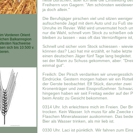
nette Burschen, aber ich teile die Einstellung de
Freiherrn von Gagern: "Am schönsten weidewerk
ja doch allein."
Die Berufsjäger pirschen viel und sitzen weniger
aufsuchende Jagd mit dem Auto und zu Fuß stei
Unruhe im Revier. Wild wird unvermutet hoch u
nur die Wahl, schnell vom Stock zu schießen od
im Vorderen Orient
bleiben zu lassen - was oft das Vernünftigere ist
tlichen Balkanregion
e ältesten Nachweise
Schnell und sicher vom Stock schiessen - wievie
sen sich bis 10.500 v.
können das? Laci hat mir erzählt, er habe letzt
ieren.
einen deutschen Jäger fünf Tage lang begleitet.
sei der Mann zu Schuss gekommen, aber: "Dreim
einmal gut".
Freilich: Der Pirsch verdanken wir unvergesslic
Eindrücke. Gestern morgen haben wir ein Rotwil
der Gerste beobachtet. Elf Stück, darunter zwei 
Kronenträger und zwei Eissproßzehner. Schwar
hingegen haben wir seit Freitag weder auf der 
beim Ansitz zu Gesicht bekommen.
0314 Uhr. Ich erleichtere mich im Freien. Der Br
trocken. Kein Wasser. Ich muss für alle Zwecke 
Flaschen Mineralwasser auskommen. Das bede
Bier als Wasser trinken, als mir lieb ist.
0330 Uhr. Laci ist pünktlich. Wir fahren zum Ein