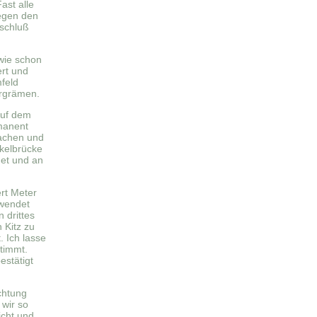
ast alle
gegen den
bschluß
 wie schon
ert und
mfeld
ergrämen.
auf dem
manent
machen und
nkelbrücke
det und an
ert Meter
rwendet
 drittes
n Kitz zu
. Ich lasse
stimmt.
estätigt
chtung
 wir so
licht und