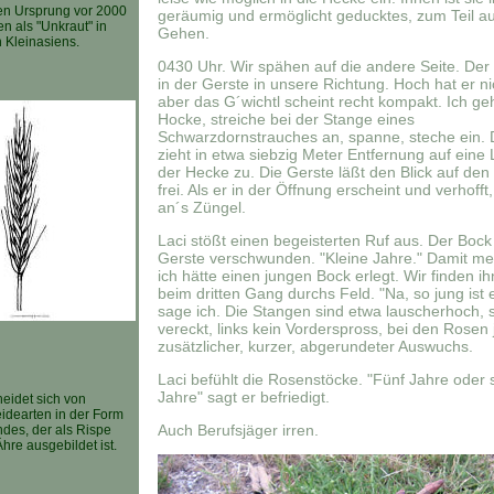
en Ursprung vor 2000
geräumig und ermöglicht geducktes, zum Teil au
n als "Unkraut" in
Gehen.
 Kleinasiens.
0430 Uhr. Wir spähen auf die andere Seite. Der
in der Gerste in unsere Richtung. Hoch hat er ni
aber das G´wichtl scheint recht kompakt. Ich geh
Hocke, streiche bei der Stange eines
Schwarzdornstrauches an, spanne, steche ein. 
zieht in etwa siebzig Meter Entfernung auf eine 
der Hecke zu. Die Gerste läßt den Blick auf den
frei. Als er in der Öffnung erscheint und verhofft,
an´s Züngel.
Laci stößt einen begeisterten Ruf aus. Der Bock i
Gerste verschwunden. "Kleine Jahre." Damit mei
ich hätte einen jungen Bock erlegt. Wir finden ih
beim dritten Gang durchs Feld. "Na, so jung ist e
sage ich. Die Stangen sind etwa lauscherhoch,
vereckt, links kein Vorderspross, bei den Rosen 
zusätzlicher, kurzer, abgerundeter Auswuchs.
Laci befühlt die Rosenstöcke. "Fünf Jahre oder
Jahre" sagt er befriedigt.
eidet sich von
idearten in der Form
Auch Berufsjäger irren.
ndes, der als Rispe
Ähre ausgebildet ist.