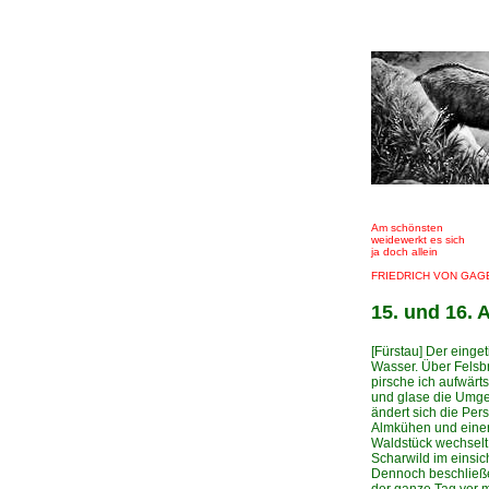
Am schönsten
weidewerkt es sich
ja doch allein
FRIEDRICH VON GAG
15. und 16. 
[Fürstau] Der einge
Wasser. Über Felsb
pirsche ich aufwärt
und glase die Umge
ändert sich die Per
Almkühen und einer 
Waldstück wechselt,
Scharwild im einsic
Dennoch beschließe 