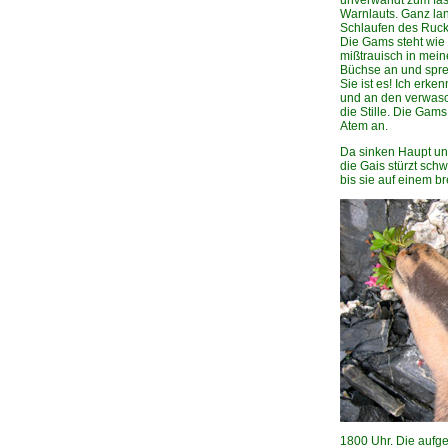
unverwandt zum fas
Warnlauts. Ganz la
Schlaufen des Ruck
Die Gams steht wie 
mißtrauisch in mein
Büchse an und sprec
Sie ist es! Ich erk
und an den verwasc
die Stille. Die Gam
Atem an.
Da sinken Haupt un
die Gais stürzt sch
bis sie auf einem b
1800 Uhr. Die aufg