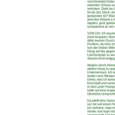
verschwindet hinte
riskanten Schuss au
verboten. Zieht sie
Ist sie das Stück, 
gestanden ist? Waru
wird des Rätsels L
stapfen, grell gekle
schwatzend an mir v
1500 Uhr. Ich mach
einer knappen Stund
stille meinen Durst 
Position, da höre i
von den lieben Mit
Hang auf die gegen
Lärchengrats zu wec
Absicht nicht entge
Weglos durch Almra
steilen Hang zu que
Unternehmen. Ich 
weiter nach Westen 
höher, weil ich kein
Erschöpft und vorsic
in dem unter Felsspl
halte auf eine Kupp
Überblick verspricht
Da pfeift eine Gams
vor mir auf einem F
Ich verharre, lege m
nieder und rege mich