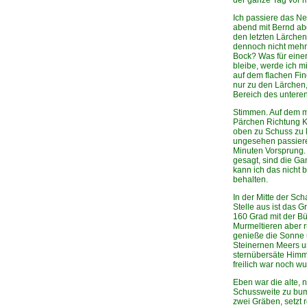
der ganze Tag vor m
Ich passiere das Ne
abend mit Bernd ab
den letzten Lärchen
dennoch nicht mehr
Bock? Was für einer
bleibe, werde ich 
auf dem flachen Find
nur zu den Lärchen
Bereich des unteren
Stimmen. Auf dem m
Pärchen Richtung K
oben zu Schuss zu 
ungesehen passiere
Minuten Vorsprung.
gesagt, sind die G
kann ich das nicht 
behalten.
In der Mitte der Sch
Stelle aus ist das 
160 Grad mit der Bü
Murmeltieren aber rü
genieße die Sonne 
Steinernen Meers u
sternübersäte Himm
freilich war noch w
Eben war die alte, n
Schussweite zu bumm
zwei Gräben, setzt 