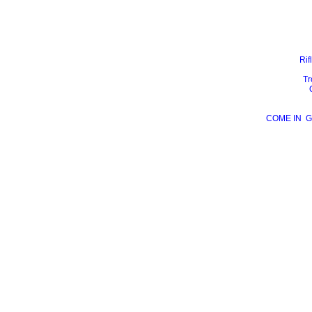
Rif
Tr
COME IN
G