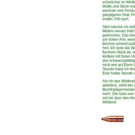
schwächer im Wildbre
Waffe und Stock ma
wechsle vom Felsba
gängigeren Grat. Pr
ersten Tritt nach.
Steil rutsche ich sei
Metern wieder Halt i
gebrochen. Das He
am linken Arm, weni
Büchse scheint auß
heil. Ich seile die W
flachere Stück ab, 
klettere mit freien 
das schwarzsplittr
mich wie auf Eiern 
Stunde habe ich fe
Eine halbe Stunde s
Als ich das Wildbre
abliefere, zählt der
Bezirksjägermeiste
nach. Die Gais war s
mit mir über den Ab
Wildbret.