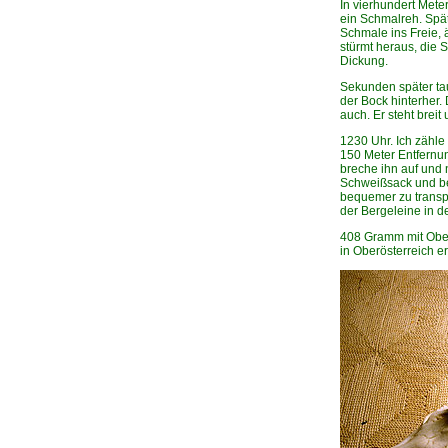
In vierhundert Mete
ein Schmalreh. Spä
Schmale ins Freie, 
stürmt heraus, die S
Dickung.
Sekunden später tauc
der Bock hinterher.
auch. Er steht breit
1230 Uhr. Ich zähle 
150 Meter Entfernun
breche ihn auf und
Schweißsack und bei
bequemer zu transpo
der Bergeleine in d
408 Gramm mit Ober
in Oberösterreich e