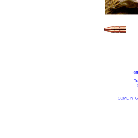
Rif
Tr
COME IN
G