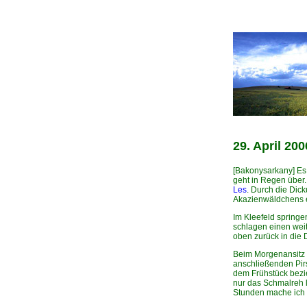
29. April 200
[Bakonysarkany] Es 
geht in Regen über.
Les
. Durch die Dic
Akazienwäldchens e
Im Kleefeld springe
schlagen einen wei
oben zurück in die 
Beim Morgenansitz 
anschließenden Pirs
dem Frühstück bezie
nur das Schmalreh l
Stunden mache ich 