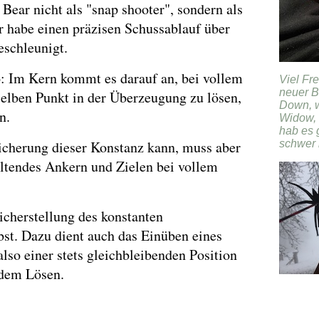
 Bear nicht als "snap shooter", sondern als
ar habe einen präzisen Schussablauf über
eschleunigt.
o: Im Kern kommt es darauf an, bei vollem
Viel Fr
neuer B
elben Punkt in der Überzeugung zu lösen,
Down, w
n.
Widow, 
hab es 
Sicherung dieser Konstanz kann, muss aber
schwer 
altendes Ankern und Zielen bei vollem
Sicherstellung des konstanten
st. Dazu dient auch das Einüben eines
also einer stets gleichbleibenden Position
dem Lösen.