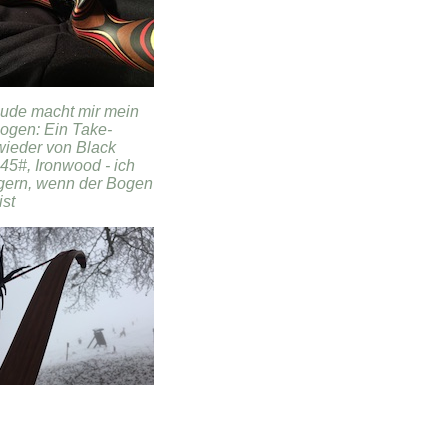
eude macht mir mein
ogen: Ein Take-
ieder von Black
45#, Ironwood - ich
gern, wenn der Bogen
ist