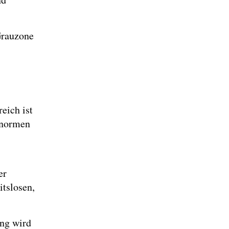
Grauzone
eich ist
 enormen
er
itslosen,
ung wird