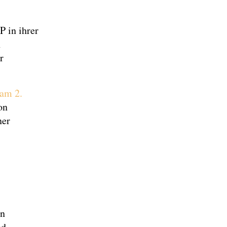
P in ihrer
n
r
 am 2.
on
ner
en
nd