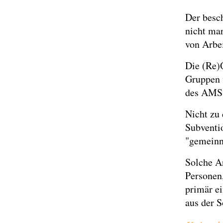
Der besch
nicht mar
von Arbe
Die (Re)
Gruppen 
des AMS:
Nicht zu
Subventi
"gemeinn
Solche Ar
Personen,
primär ei
aus der S