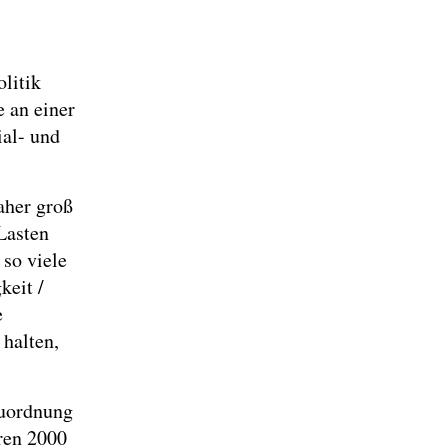
litik
e an einer
ial- und
aher groß
Lasten
so viele
keit /
e
halten,
Zuordnung
ren 2000