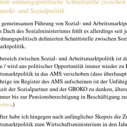
lare ordnungspolitische Schnittstelle zwischen
markt- und Sozialpoiitik
r gemeinsamen Führung von Sozial- und Arbeitsmarktpo
 Dach des Sozialministeriums fehlt es allerdings seit j
rdnungspolitisch definierten Schnittstelle zwischen Soz
rktpolitik.
ereich zwischen Sozial- und Arbeitsmarktpolitik ist d
 / wird aus politischer Opportunität immer wieder zu 
tsmarktpolitik in das AMS verschoben (dass überhaupt 
hrige im Register des AMS aufscheinen ist der Unfähig
keit der Sozialpartner und der GROKO zu danken, älter
hmer bis zur Pensionsberechtigung in Beschäftigung zu 
u
etwa
.)
fter habe ich hingegen nach anfänglicher Skepsis die 
itsmarktpolitik zum Wirtschaftsministerium in den Jah