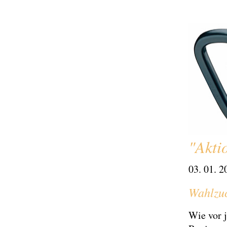
"Akti
03. 01. 2
Wahlzuc
Wie vor j