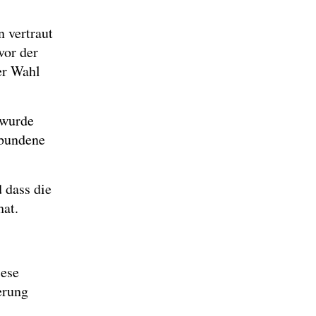
n vertraut
vor der
er Wahl
 wurde
ebundene
 dass die
hat.
iese
erung