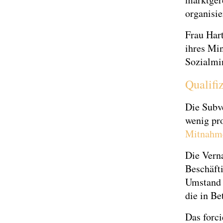
organisie
Frau Hart
ihres Min
Sozialmin
Qualifi
Die Subv
wenig pro
Mitnahme
Die Vern
Beschäfti
Umstand 
die in Be
Das forci