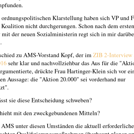
mpfunden.
 ordnungspolitischen Klarstellung haben sich VP und F
n Koalition nicht durchgerungen. Schon nach dem erste
 mit der neuen Sozialministerin regt sich in mir darübe
.
schied zu AMS-Vorstand Kopf, der im
ZIB 2-Interview
016
sehr klar und nachvollziehbar das Aus für die "Akti
rgumentierte, drückte Frau Hartinger-Klein sich vor ei
en Aussage: die "Aktion 20.000" sei vorderhand nur
zt".
sst sie diese Entscheidung schweben?
hieht mit den zweckgebundenen Mitteln?
 AMS unter diesen Umständen die aktuell erforderlich
echten Qualifizierungsmaßnahmen überhaupt planen u