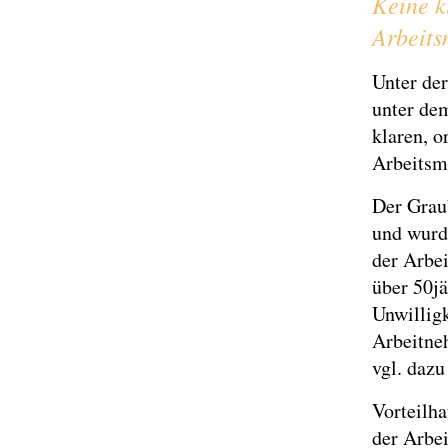
Keine k
Arbeits
Unter de
unter dem
klaren, o
Arbeitsma
Der Graub
und wurde
der Arbei
über 50jä
Unwillig
Arbeitne
vgl. daz
Vorteilha
der Arbe