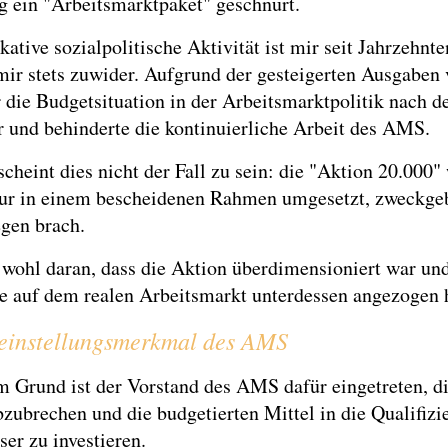
g ein "Arbeitsmarktpaket" geschnürt.
kative sozialpolitische Aktivität ist mir seit Jahrzehnte
ir stets zuwider. Aufgrund der gesteigerten Ausgaben 
die Budgetsituation in der Arbeitsmarktpolitik nach d
r und behinderte die kontinuierliche Arbeit des AMS.
cheint dies nicht der Fall zu sein: die "Aktion 20.000"
nur in einem bescheidenen Rahmen umgesetzt, zweckg
egen brach.
 wohl daran, dass die Aktion überdimensioniert war und
e auf dem realen Arbeitsmarkt unterdessen angezogen 
einstellungsmerkmal des AMS
m Grund ist der Vorstand des AMS dafür eingetreten, d
zubrechen und die budgetierten Mittel in die Qualifizi
ser zu investieren.