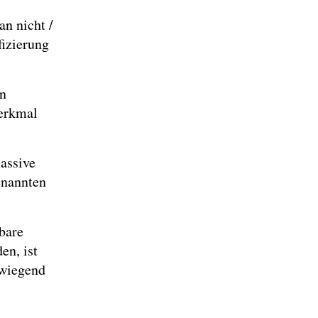
an nicht /
fizierung
en
merkmal
assive
enannten
lbare
en, ist
rwiegend