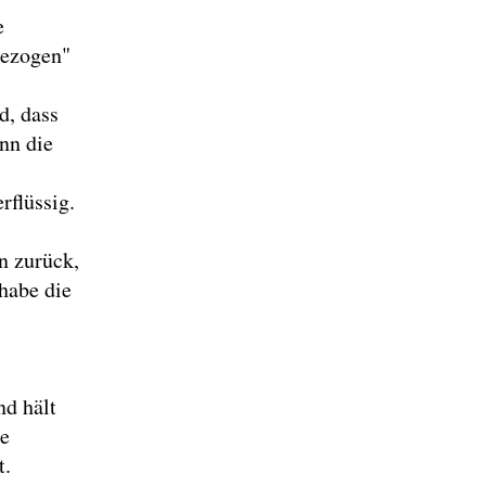
e
bezogen"
d, dass
enn die
rflüssig.
n zurück,
habe die
nd hält
ie
t.