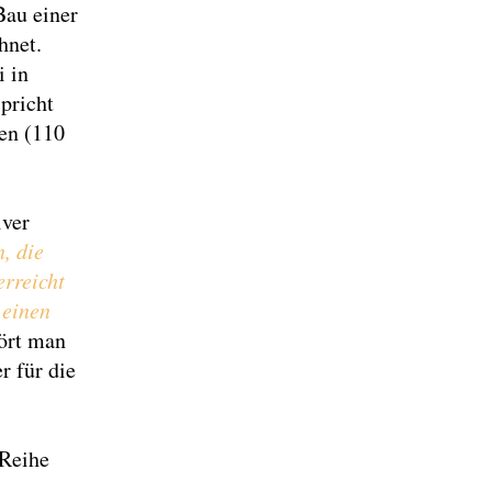
au einer
hnet.
i in
pricht
ren (110
iver
, die
erreicht
 einen
ört man
r für die
 Reihe