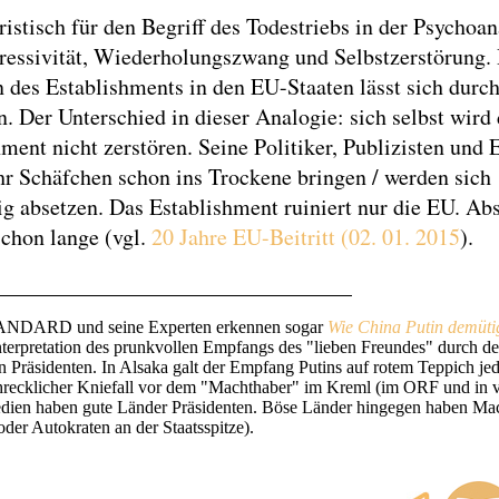
istisch für den Begriff des Todestriebs in der Psychoa
ressivität, Wiederholungszwang und Selbstzerstörung.
n des Establishments in den EU-Staaten lässt sich durc
. Der Unterschied in dieser Analogie: sich selbst wird
ment nicht zerstören. Seine Politiker, Publizisten und 
hr Schäfchen schon ins Trockene bringen / werden sich
tig absetzen. Das Establishment ruiniert nur die EU. Ab
schon lange (vgl.
20 Jahre EU-Beitritt (02. 01. 2015
).
________________________________
ANDARD und seine Experten erkennen sogar
Wie China Putin demüti
Interpretation des prunkvollen Empfangs des "lieben Freundes" durch d
n Präsidenten. In Alsaka galt der Empfang Putins auf rotem Teppich jed
hrecklicher Kniefall vor dem "Machthaber" im Kreml (im ORF und in v
dien haben gute Länder Präsidenten. Böse Länder hingegen haben Mac
oder Autokraten an der Staatsspitze).