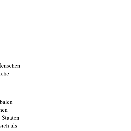
Menschen
iche
obalen
hen
n Staaten
sich als