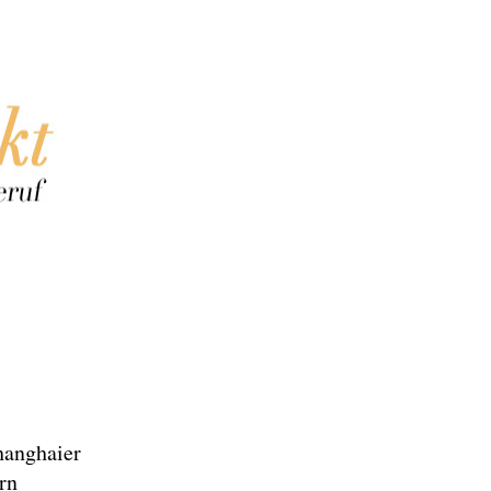
hanghaier
rn