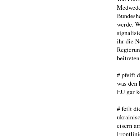
Medwedew
Bundeshe
werde. W
signalisi
ihr die N
Regierun
beitreten
# pfeift
was den 
EU gar k
# feilt d
ukrainisc
eisern a
Frontlin