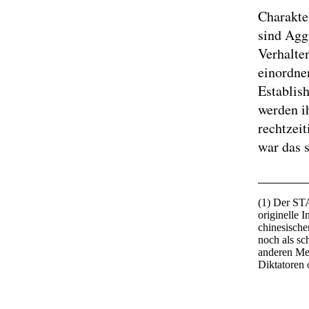
Charakter
sind Agg
Verhalte
einordnen
Establish
werden i
rechtzei
war das 
_______
(1) Der ST
originelle 
chinesische
noch als sc
anderen Me
Diktatoren 