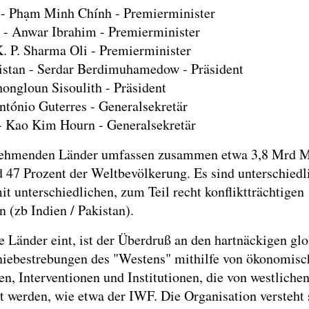
- Phạm Minh Chính - Premierminister
 - Anwar Ibrahim - Premierminister
K. P. Sharma Oli - Premierminister
stan - Serdar Berdimuhamedow - Präsident
hongloun Sisoulith - Präsident
tónio Guterres - Generalsekretär
Kao Kim Hourn - Generalsekretär
nehmenden Länder umfassen zusammen etwa 3,8 Mrd 
d 47 Prozent der Weltbevölkerung. Es sind unterschiedl
t unterschiedlichen, zum Teil recht konfliktträchtigen
n (zb Indien / Pakistan).
e Länder eint, ist der Überdruß an den hartnäckigen gl
ebestrebungen des "Westens" mithilfe von ökonomisc
n, Interventionen und Institutionen, die von westliche
t werden, wie etwa der IWF. Die Organisation versteht 