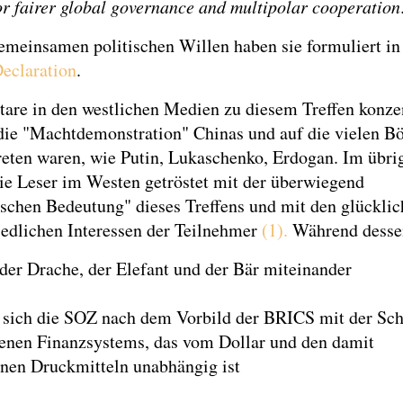
for fairer global governance and multipolar cooperation
emeinsamen politischen Willen haben sie formuliert in
Declaration
.
re in den westlichen Medien zu diesem Treffen konze
 die "Machtdemonstration" Chinas und auf die vielen Bö
treten waren, wie Putin, Lukaschenko, Erdogan. Im übri
ie Leser im Westen getröstet mit der überwiegend
schen Bedeutung" dieses Treffens und mit den glücklic
iedlichen Interessen der Teilnehmer
(1).
Während desse
 der Drache, der Elefant und der Bär miteinander
t sich die SOZ nach dem Vorbild der BRICS mit der Sc
genen Finanzsystems, das vom Dollar und den damit
nen Druckmitteln unabhängig ist