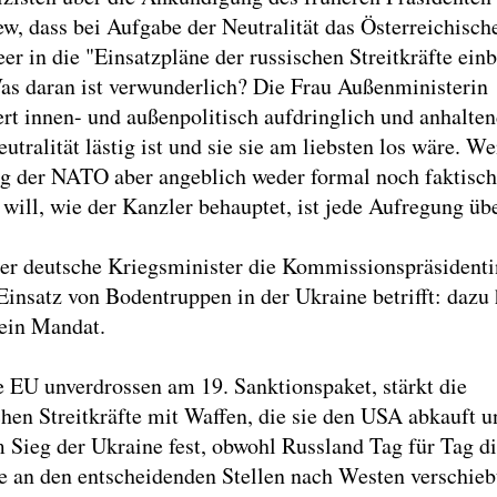
, dass bei Aufgabe der Neutralität das Österreichisch
er in die "Einsatzpläne der russischen Streitkräfte ein
as daran ist verwunderlich? Die Frau Außenministerin
ert innen- und außenpolitisch aufdringlich und anhalten
eutralität lästig ist und sie sie am liebsten los wäre. W
g der NATO aber angeblich weder formal noch faktisch
 will, wie der Kanzler behauptet, ist jede Aufregung übe
 der deutsche Kriegsminister die Kommissionspräsidenti
Einsatz von Bodentruppen in der Ukraine betrifft: dazu 
ein Mandat.
ie EU unverdrossen am 19. Sanktionspaket, stärkt die
hen Streitkräfte mit Waffen, die sie den USA abkauft u
m Sieg der Ukraine fest, obwohl Russland Tag für Tag d
ie an den entscheidenden Stellen nach Westen verschieb