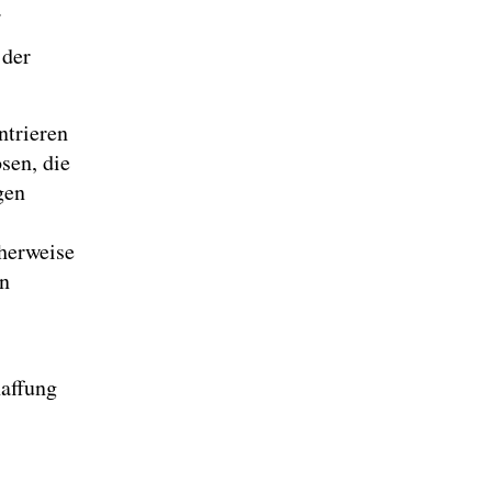
.
 der
ntrieren
sen, die
gen
herweise
n
haffung