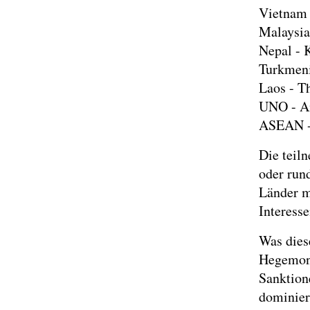
Vietnam 
Malaysia
Nepal - 
Turkmeni
Laos - T
UNO - An
ASEAN - 
Die teil
oder run
Länder mi
Interesse
Was dies
Hegemoni
Sanktione
dominier