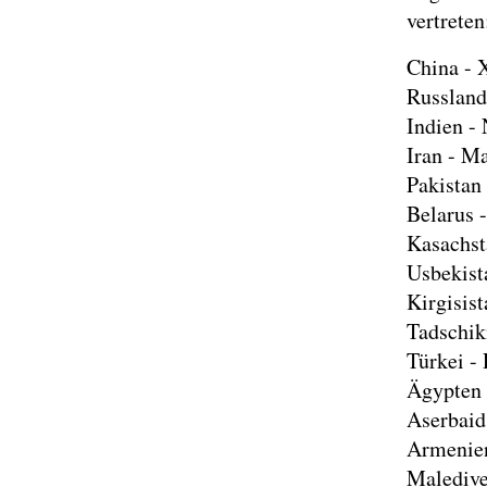
vertreten
China - X
Russland
Indien -
Iran - M
Pakistan
Belarus 
Kasachst
Usbekist
Kirgisis
Tadschik
Türkei -
Ägypten 
Aserbaid
Armenien
Maledive