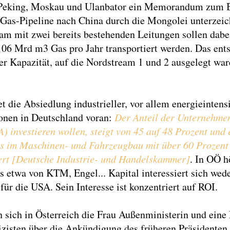
Peking, Moskau und Ulanbator ein Memorandum zum B
 Gas-Pipeline nach China durch die Mongolei unterzeic
m mit zwei bereits bestehenden Leitungen sollen dabe
6 Mrd m3 Gas pro Jahr transportiert werden. Das ents
er Kapazität, auf die Nordstream 1 und 2 ausgelegt wa
et die Absiedlung industrieller, vor allem energieintens
onen in Deutschland voran:
Der Anteil der Unternehmen
) investieren wollen, steigt von 45 auf 48 Prozent und 
s im Maschinen- und Fahrzeugbau mit über 60 Prozent
rt [Deutsche Industrie- und Handelskammer]
. In OÖ h
 etwa von KTM, Engel... Kapital interessiert sich wede
ür die USA. Sein Interesse ist konzentriert auf ROI.
n sich in Österreich die Frau Außenministerin und eine
izisten über die Ankündigung des früheren Präsidenten