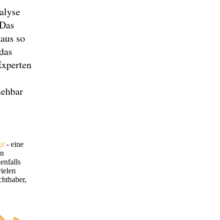
nalyse
 Das
haus so
 das
Experten
sehbar
gt
- eine
en
enfalls
ielen
hthaber,