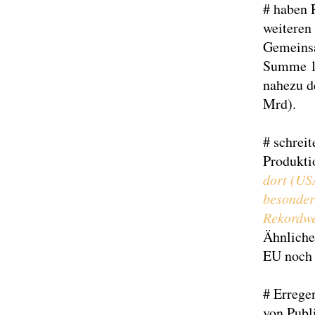
# haben 
weiteren
Gemeinsa
Summe 10
nahezu d
Mrd).
# schreit
Produkti
dort (USA
besonder
Rekordwe
Ähnliches
EU noch f
# Errege
von Publ