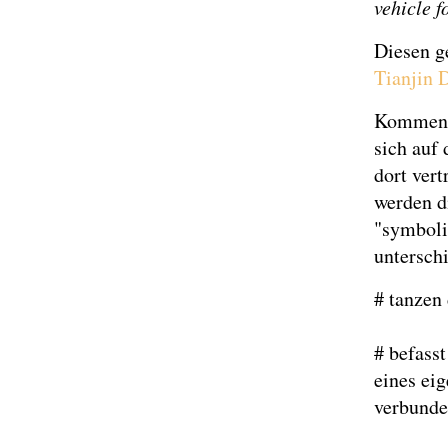
vehicle 
Diesen g
Tianjin 
Kommenta
sich auf
dort ver
werden d
"symboli
untersch
# tanzen
# befass
eines ei
verbunde