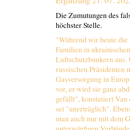
Ergänzung 21. 07. 202
Die Zumutungen des fa
höchster Stelle.
"Während wir heute die F
Familien in ukrainischen
Luftschutzbunkern aus. U
russischen Präsidenten ni
Gasversorgung in Europ
vor, er wird sie ganz a
gefällt", konstatiert Va
sei "unerträglich". Eben
man auch nur mit dem G
unterwürfigen Verbünde