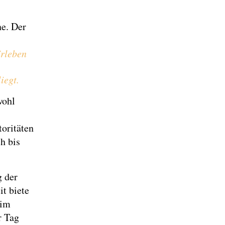
ne. Der
Erleben
iegt.
wohl
oritäten
h bis
g der
t biete
 im
r Tag