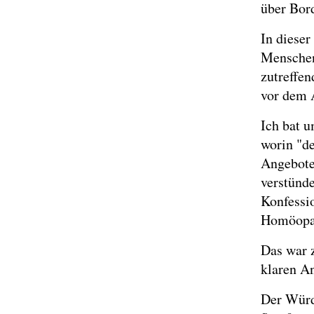
über Bord
In dieser
Menschen
zutreffe
vor dem 
Ich bat u
worin "d
Angebote
verstünde
Konfessio
Homöopa
Das war z
klaren A
Der Würd