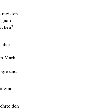
e meisten
kegaard
eichen"
daher,
r
em Markt
logie und
t einer
ehrte den