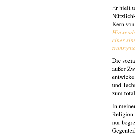
Er hielt 
Nützlichk
Kern von 
Hinwendu
einer sin
transzend
Die sozia
außer Zwe
entwickel
und Techn
zum tota
In meine
Religion 
nur begre
Gegentei