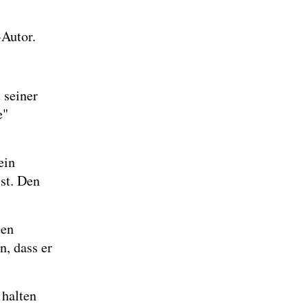
Autor.
 seiner
e"
ein
sst. Den
ten
n, dass er
 halten