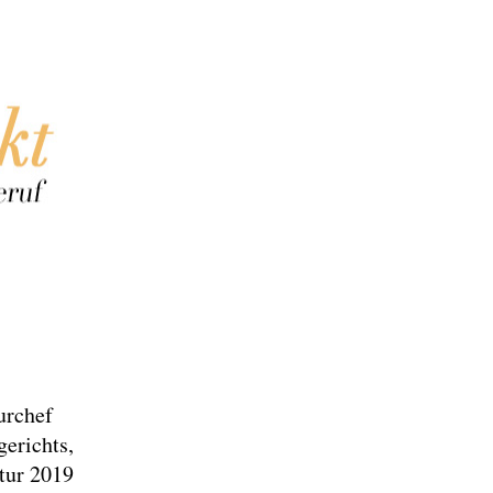
urchef
erichts,
tur 2019