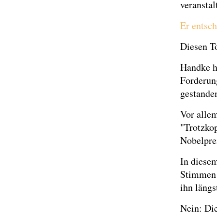
veranstal
Er entsch
Diesen T
Handke h
Forderun
gestande
Vor allem
"Trotzkop
Nobelprei
In diese
Stimmen u
ihn längs
Nein: Di