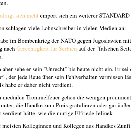
ten.
uldigt sich nicht
empört sich ein weiterer STANDARD-
on schlagen viele Lohnschreiber in vielen Medien an:
abe im Bombenkrieg der NATO gegen Jugoslawien mit
g nach
Gerechtigkeit für Serbien
auf der "falschen Seit
n.
 aber sehe er sein "Unrecht" bis heute nicht ein. Er sei 
f", der jede Reue über sein Fehlverhalten vermissen lä
s habe er daher nicht verdient.
m medialen Trommelfeuer gehen die wenigen prominen
nter, die Handke zum Preis gratulieren oder gar äußer
t verdient hätte, wie die mutige Elfriede Jelinek.
e meisten Kolleginnen und Kollegen aus Handkes Zunft