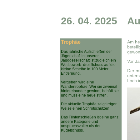
26. 04. 2025
Au
Trophäe
Am he
beteil
Das jährliche Aufschießen der
gewon
Jägerschaft in unserer
Jagdgesellschaft ist zugleich ein
Vor Ja
Wettbewerb: drei Schuss auf die
kleine Scheibe in 100 Meter
Der m
Entfernung.
unters
Loch i
Vergeben wird eine
Wandertrophäe. Wer sie zweimal
hintereinander gewinnt, behält sie
und muss eine neue stiften.
Die aktuelle Trophäe zeigt irriger
Weise einen Schrotschützen.
Das Flintenschießen ist eine ganz
andere Kategorie und
anspruchsvoller als der
Kugelschuss.