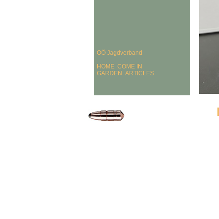
OÖ Jagdverband
HOME
COME IN
GARDEN
ARTICLES